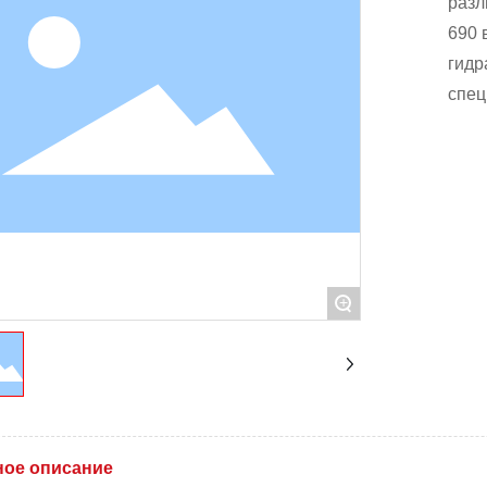
разл
690 
гидр
спец
+
ое описание