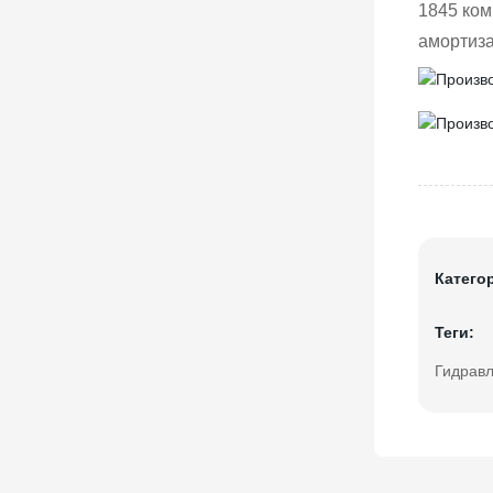
1845 ком
амортиз
Катего
Теги:
Гидравл