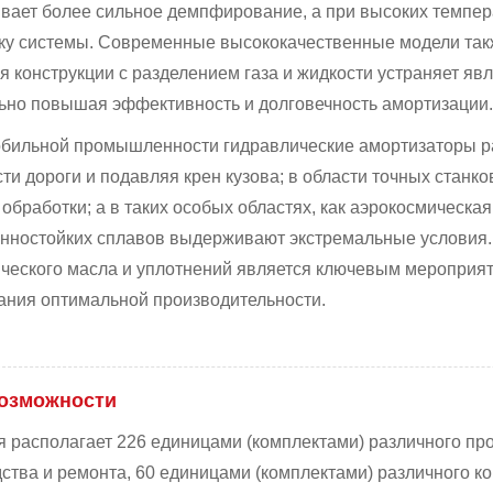
вает более сильное демпфирование, а при высоких темпер
ку системы. Современные высококачественные модели так
я конструкции с разделением газа и жидкости устраняет яв
ьно повышая эффективность и долговечность амортизации
бильной промышленности гидравлические амортизаторы р
ти дороги и подавляя крен кузова; в области точных станк
 обработки; а в таких особых областях, как аэрокосмическ
нностойких сплавов выдерживают экстремальные условия.
ческого масла и уплотнений является ключевым мероприя
ания оптимальной производительности.
озможности
 располагает 226 единицами (комплектами) различного п
ства и ремонта, 60 единицами (комплектами) различного к