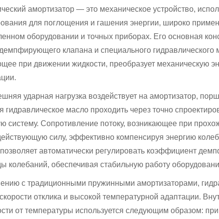
ческий амортизатор — это механическое устройство, испо
вания для поглощения и гашения энергии, широко примен
нном оборудовании и точных приборах. Его основная конс
демпфирующего клапана и специального гидравлического м
щее при движении жидкости, преобразует механическую эн
ции.
ешняя ударная нагрузка воздействует на амортизатор, пор
я гидравлическое масло проходить через точно спроекти
ю систему. Сопротивление потоку, возникающее при прохож
ействующую силу, эффективно компенсируя энергию колеб
позволяет автоматически регулировать коэффициент демпф
ы колебаний, обеспечивая стабильную работу оборудовани
нению с традиционными пружинными амортизаторами, гидр
скорости отклика и высокой температурной адаптации. Вну
сти от температуры используется следующим образом: при