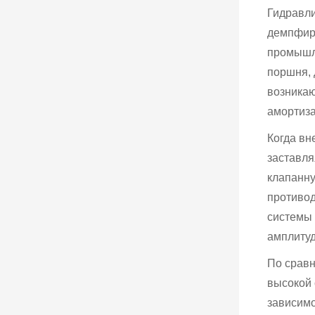
Гидравли
демпфиро
промышле
поршня, 
возникаю
амортиза
Когда вн
заставля
клапанну
противод
системы 
амплитуд
По срав
высокой 
зависимо